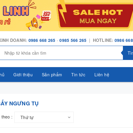
KINH DOANH:
0986 668 265
-
0985 566 265
|
HOTLINE:
0986 668
Tì
hủ
Giới thiệu
Sản phẩm
Tin tức
Liên hệ
SẤY NGƯNG TỤ
 theo :
Thứ tự