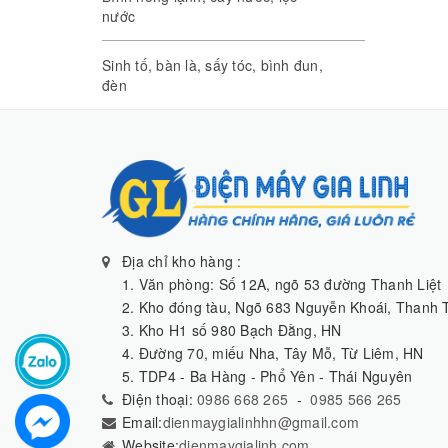
nước
Sinh tố, bàn là, sấy tóc, bình đun,
đèn
Địa chỉ kho hàng :
1. Văn phòng: Số 12A, ngõ 53 đường Thanh Liệt
2. Kho đóng tàu, Ngõ 683 Nguyễn Khoái, Thanh T
3. Kho H1 số 980 Bạch Đằng, HN
4. Đường 70, miếu Nha, Tây Mỗ, Từ Liêm, HN
5. TDP4 - Ba Hàng - Phổ Yên - Thái Nguyên
Điện thoại:
0986 668 265
-
0985 566 265
Email:
dienmaygialinhhn@gmail.com
Website:
dienmaygialinh.com