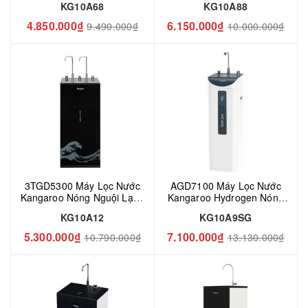
KG10A68
KG10A88
4.850.000₫
6.150.000₫
9.490.000₫
10.000.000₫
3TGD5300 Máy Lọc Nước
AGD7100 Máy Lọc Nước
Kangaroo Nóng Nguội Lạnh
Kangaroo Hydrogen Nóng
KG10A12 - 10 Lõi
Lạnh KG10A9SG
KG10A12
KG10A9SG
5.300.000₫
7.100.000₫
10.790.000₫
13.130.000₫