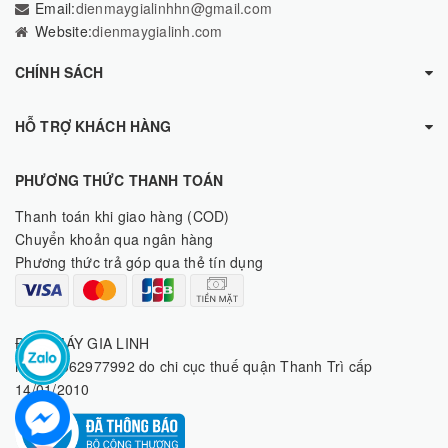
Email:
dienmaygialinhhn@gmail.com
Website:
dienmaygialinh.com
CHÍNH SÁCH
HỖ TRỢ KHÁCH HÀNG
PHƯƠNG THỨC THANH TOÁN
Thanh toán khi giao hàng (COD)
Chuyển khoản qua ngân hàng
Phương thức trả góp qua thẻ tín dụng
ĐIỆN MÁY GIA LINH
MST: 8062977992 do chi cục thuế quận Thanh Trì cấp
14/01/2010