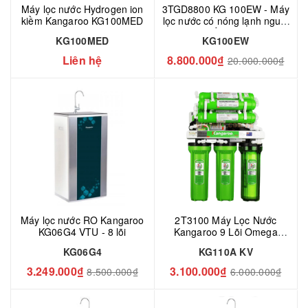
Máy lọc nước Hydrogen ion
3TGD8800 KG 100EW - Máy
kiềm Kangaroo KG100MED
lọc nước có nóng lạnh nguội
ion kiềm - có tủ
KG100MED
KG100EW
Liên hệ
8.800.000₫
20.000.000₫
Máy lọc nước RO Kangaroo
2T3100 Máy Lọc Nước
KG06G4 VTU - 8 lõi
Kangaroo 9 Lõi Omega
KG110A KV
KG06G4
KG110A KV
3.249.000₫
3.100.000₫
8.500.000₫
6.000.000₫