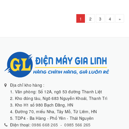
1
2
3
4
»
Địa chỉ kho hàng :
1. Văn phòng: Số 12A, ngõ 53 đường Thanh Liệt
2. Kho đóng tàu, Ngõ 683 Nguyễn Khoái, Thanh Trì
3. Kho H1 số 980 Bạch Đằng, HN
4. Đường 70, miếu Nha, Tây Mỗ, Từ Liêm, HN
5. TDP4 - Ba Hàng - Phổ Yên - Thái Nguyên
Điện thoại:
0986 668 265
-
0985 566 265