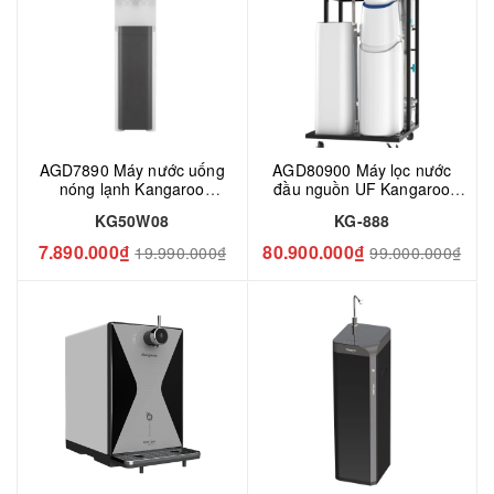
AGD7890 Máy nước uống
AGD80900 Máy lọc nước
nóng lạnh Kangaroo
đầu nguồn UF Kangaroo
KG50W08
KG888
KG50W08
KG-888
7.890.000₫
80.900.000₫
19.990.000₫
99.000.000₫