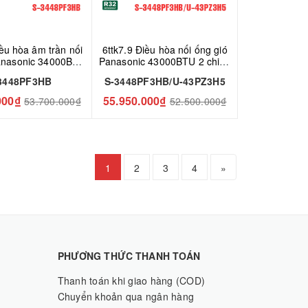
iều hòa âm trần nối
6ttk7.9 Điều hòa nối ống gió
anasonic 34000BTU
Panasonic 43000BTU 2 chiều
ều S-3448PF3HB
S-3448PF3HB/U-43PZ3H5
3448PF3HB
S-3448PF3HB/U-43PZ3H5
000₫
55.950.000₫
53.700.000₫
52.500.000₫
1
2
3
4
»
PHƯƠNG THỨC THANH TOÁN
Thanh toán khi giao hàng (COD)
Chuyển khoản qua ngân hàng