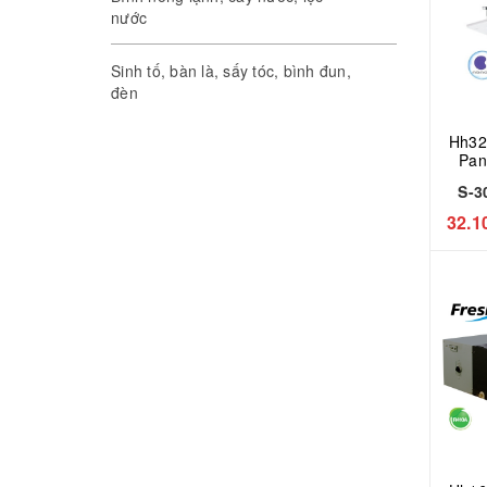
nước
Sinh tố, bàn là, sấy tóc, bình đun,
đèn
Hh32
Pan
c
S-3
30
32.1