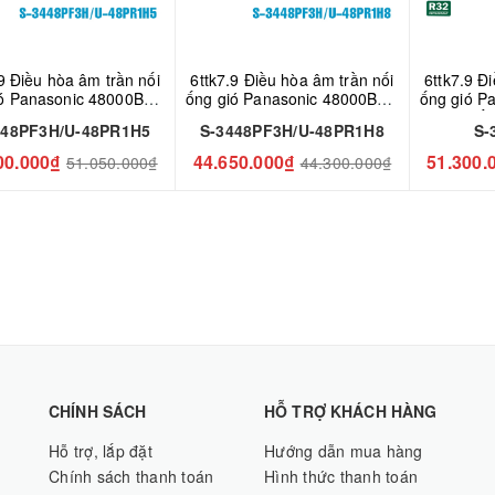
.9 Điều hòa âm trần nối
6ttk7.9 Điều hòa âm trần nối
6ttk7.9 Đ
ió Panasonic 48000BTU
ống gió Panasonic 48000BTU
ống gió P
448PF3H/U-48PR1H5
3 Pha S-3448PF3H/U-
2 chi
448PF3H/U-48PR1H5
S-3448PF3H/U-48PR1H8
S-
48PR1H8
00.000₫
44.650.000₫
51.300.
51.050.000₫
44.300.000₫
CHÍNH SÁCH
HỖ TRỢ KHÁCH HÀNG
Hỗ trợ, lắp đặt
Hướng dẫn mua hàng
Chính sách thanh toán
Hình thức thanh toán