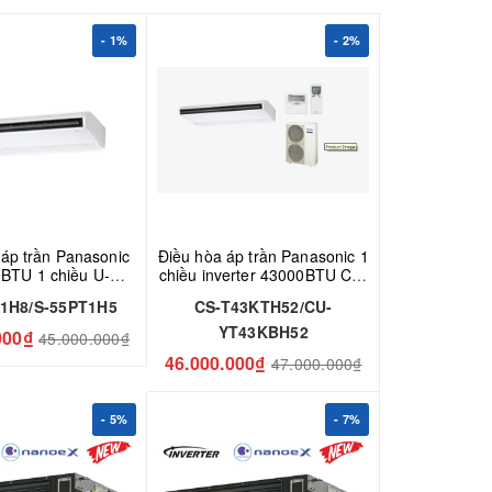
- 1%
- 2%
 áp trần Panasonic
Điều hòa áp trần Panasonic 1
BTU 1 chiều U-
chiều inverter 43000BTU CS-
H8/S-55PT1H5
T43KTH52/CU-YT43KBH52
1H8/S-55PT1H5
CS-T43KTH52/CU-
YT43KBH52
000₫
45.000.000₫
46.000.000₫
47.000.000₫
- 5%
- 7%