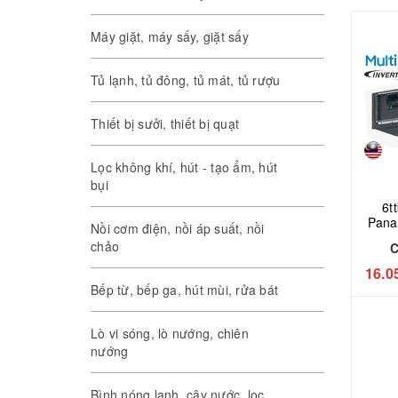
Máy giặt, máy sấy, giặt sấy
Tủ lạnh, tủ đông, tủ mát, tủ rượu
Thiết bị sưởi, thiết bị quạt
Lọc không khí, hút - tạo ẩm, hút
bụi
6ttk7.9 
Pana
Nồi cơm điện, nồi áp suất, nồi
gió 
chảo
16.0
Bếp từ, bếp ga, hút mùi, rửa bát
Lò vi sóng, lò nướng, chiên
nướng
Bình nóng lạnh, cây nước, lọc