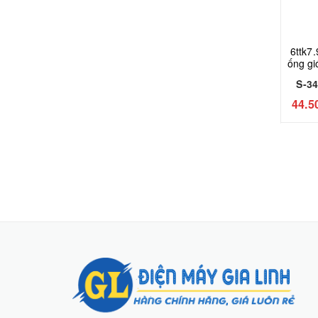
6ttk7
ống g
S-3
S-3
44.5