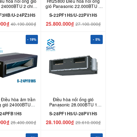
iều hòa nối ống gió
Hh25800 Điều hòa nối ống
 24000BTU 2 chiều
gió Panasonic 22.000BTU 1
F3HB/U-24PZ3H5
chiều S-22PF1H5/U-
F3HB/U-24PZ3H5
S-22PF1H5/U-22PV1H5
22PV1H5
000₫
25.800.000₫
40.190.000₫
27.100.000₫
- 19%
- 5%
Điều hòa âm trần
Điều hòa nối ống gió
g gió 24000BTU
Panasonic 28.000BTU 1
nic S-24PFB1H5
chiều S-28PF1H5/U-
-24PFB1H5
S-28PF1H5/U-28PV1H5
28PV1H5
000₫
28.100.000₫
25.400.000₫
29.610.000₫