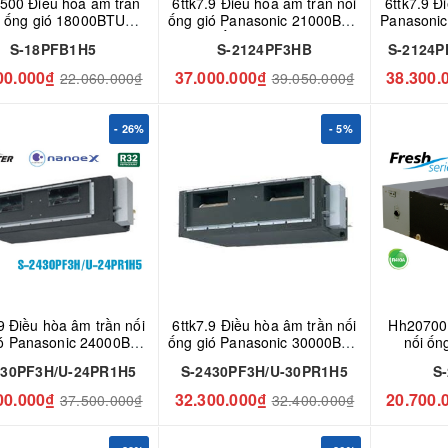
500 Điều hòa âm trần
6ttk7.9 Điều hòa âm trần nối
6ttk7.9 Đ
i ống gió 18000BTU
ống gió Panasonic 21000BTU
Panasonic
asonic S-18PFB1H5
2 chiều S-2124PF3HB
S-2124P
S-18PFB1H5
S-2124PF3HB
S-2124P
00.000₫
37.000.000₫
38.300.
22.060.000₫
39.050.000₫
- 26%
- 5%
ần nối
6ttk7.9 Điều hòa âm trần nối
Hh20700 
ió Panasonic 24000BTU
ống gió Panasonic 30000BTU
nối ốn
430PF3H/U-24PR1H5
S-2430PF3H/U-30PR1H5
Panaso
430PF3H/U-24PR1H5
S-2430PF3H/U-30PR1H5
S
00.000₫
32.300.000₫
20.700.
37.500.000₫
32.400.000₫