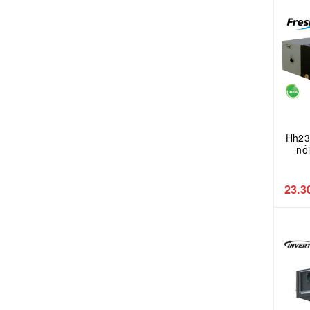
Hh23
nố
Pan
23.3