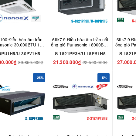
100 Điều hòa âm trần
6ttk7.9 Điều hòa âm trần nối
6ttk7.9 Đ
asonic 30.000BTU 1
ống gió Panasonic 18000BTU
ống gió P
hiều gas R410a S-
S-1821PF3H/U-18PR1H5
S-1821
0PU1H5/U-30PV1H5
S-1821PF3H/U-18PR1H5
S-1821
PU1H5/U-30PV1H5
00.000₫
21.300.000₫
27.000.
39.850.000₫
22.500.000₫
- 25%
- 5%