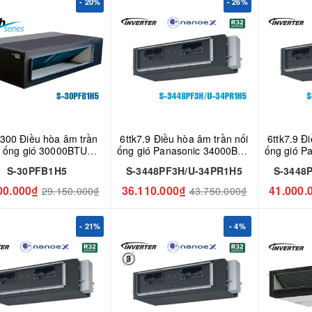
- 20%
- 26%
300 Điều hòa âm trần
6ttk7.9 Điều hòa âm trần nối
6ttk7.9 Đ
i ống gió 30000BTU
ống gió Panasonic 34000BTU
ống gió P
asonic S-30PFB1H5
S-3448PF3H/U-34PR1H5
S-3448
S-30PFB1H5
S-3448PF3H/U-34PR1H5
S-3448
00.000₫
36.110.000₫
41.000.
29.150.000₫
43.750.000₫
- 21%
- 4%