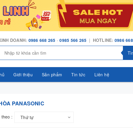
KINH DOANH:
0986 668 265
-
0985 566 265
|
HOTLINE:
0986 668
Tì
hủ
Giới thiệu
Sản phẩm
Tin tức
Liên hệ
 HÒA PANASONIC
 theo :
Thứ tự