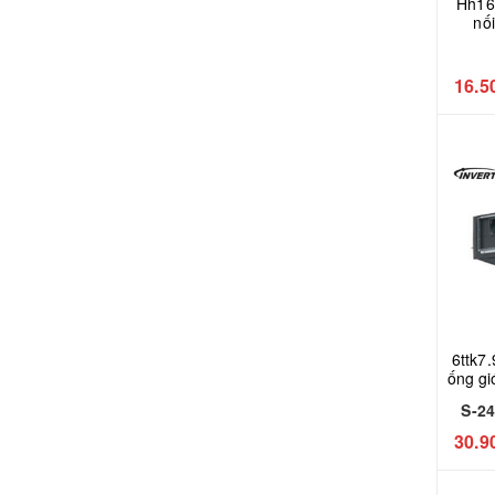
Hh16
nố
Pan
16.5
6ttk7.9 Điều hòa âm tr
ống g
S-2
S-2
30.9