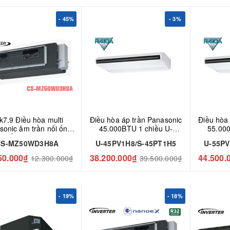
- 45%
- 3%
Điều hòa multi
Điều hòa áp trần Panasonic
Điều hòa
sonic âm trần nối ống
45.000BTU 1 chiều U-
55.000
2 chiều 18000BTU CS-
45PV1H8/S-45PT1H5
55PV1
CS-MZ50WD3H8A
U-45PV1H8/S-45PT1H5
U-55PV
MZ50WD3H8A
50.000₫
38.200.000₫
44.500.
12.300.000₫
39.500.000₫
- 19%
- 18%