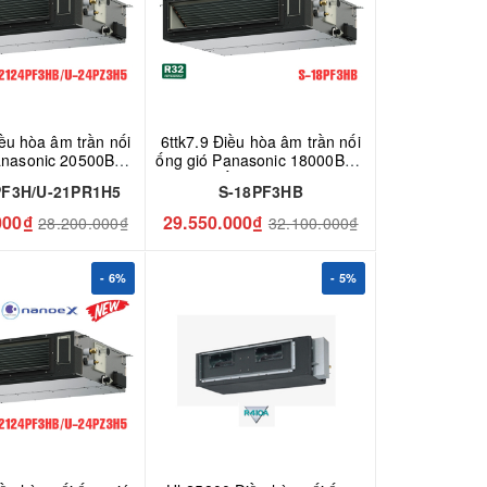
iều hòa âm trần nối
6ttk7.9 Điều hòa âm trần nối
anasonic 20500BTU
ống gió Panasonic 18000BTU
PF3H/U-21PR1H5
2 chiều S-18PF3HB
PF3H/U-21PR1H5
S-18PF3HB
000₫
29.550.000₫
28.200.000₫
32.100.000₫
- 6%
- 5%