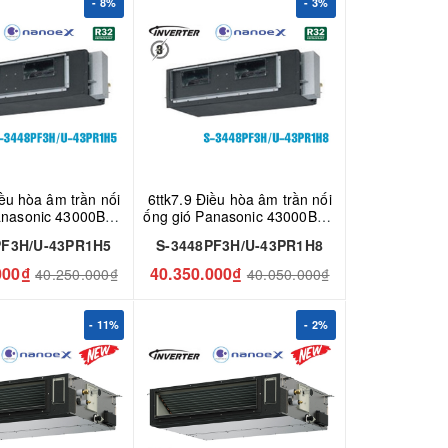
- 8%
- 3%
iều hòa âm trần nối
6ttk7.9 Điều hòa âm trần nối
anasonic 43000BTU
ống gió Panasonic 43000BTU
PF3H/U-43PR1H5
3 Pha S-3448PF3H/U-
PF3H/U-43PR1H5
S-3448PF3H/U-43PR1H8
43PR1H8
000₫
40.350.000₫
40.250.000₫
40.050.000₫
- 11%
- 2%