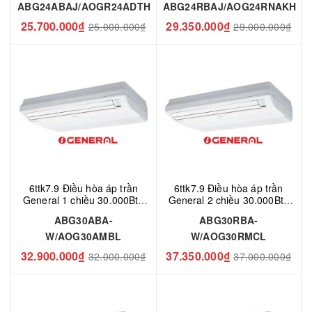
ABG24ABAJ/AOGR24ADTH
ABG24RBAJ/AOG24RNAKH
25.700.000₫
29.350.000₫
25.000.000₫
29.000.000₫
6ttk7.9 Điều hòa áp trần
6ttk7.9 Điều hòa áp trần
General 1 chiều 30.000Btu
General 2 chiều 30.000Btu
ABG30ABA-W/AOG30AMBL
ABG30RBA-W/AOG30RMCL
ABG30ABA-
ABG30RBA-
W/AOG30AMBL
W/AOG30RMCL
32.900.000₫
37.350.000₫
32.000.000₫
37.000.000₫