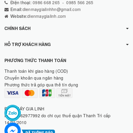
Điện thoại:
0986 668 265
-
0985 566 265
Email:
dienmaygialinhhn@gmail.com
Website:
dienmaygialinh.com
CHÍNH SÁCH
HỖ TRỢ KHÁCH HÀNG
PHƯƠNG THỨC THANH TOÁN
Thanh toán khi giao hàng (COD)
Chuyển khoản qua ngân hàng
Phương thức trả góp qua thẻ tín dụng
ĐIỆN MÁY GIA LINH
MST: 8062977992 do chi cục thuế quận Thanh Trì cấp
14/01/2010