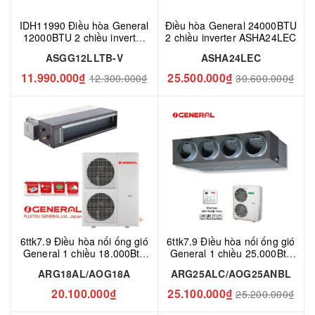
IDH11990 Điều hòa General
Điều hòa General 24000BTU
12000BTU 2 chiều inverter
2 chiều inverter ASHA24LEC
ASGG12LLTB-V
ASGG12LLTB-V
ASHA24LEC
11.990.000₫
25.500.000₫
12.300.000₫
30.600.000₫
6ttk7.9 Điều hòa nối ống gió
6ttk7.9 Điều hòa nối ống gió
General 1 chiều 18.000Btu
General 1 chiều 25.000Btu
ARG18AL/AOG18A
ARG25ALC/AOG25ANBL
ARG18AL/AOG18A
ARG25ALC/AOG25ANBL
20.100.000₫
25.100.000₫
25.200.000₫