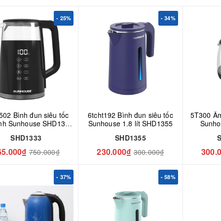
- 25%
- 34%
502 Bình đun siêu tốc
6tcht192 Bình đun siêu tốc
5T300 Ấm 
tinh Sunhouse SHD1333
Sunhouse 1.8 lít SHD1355
Sunho
- 1.7 lít
SHD1333
SHD1355
65.000₫
230.000₫
300.
750.000₫
300.000₫
- 37%
- 58%