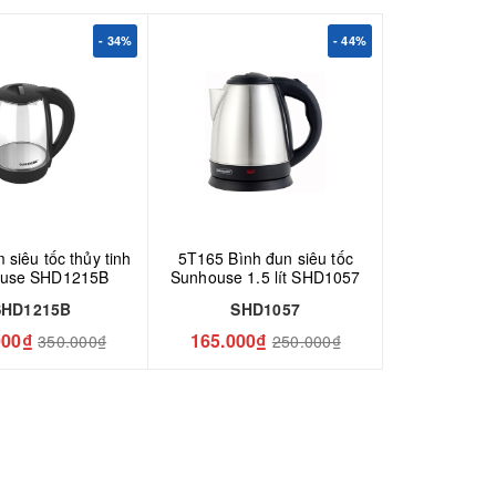
- 34%
- 44%
siêu tốc thủy tinh
5T165 Bình đun siêu tốc
use SHD1215B
Sunhouse 1.5 lít SHD1057
SHD1215B
SHD1057
000₫
165.000₫
350.000₫
250.000₫