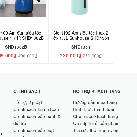
409 Ấm đun siêu tốc
6tcht192 Ấm siêu tốc Inox 2
use 1.7 lít SHD1382B
lớp 1.8L Sunhouse SHD1351
SHD1382B
SHD1351
09.000₫
230.000₫
490.000₫
250.000₫
CHÍNH SÁCH
HỖ TRỢ KHÁCH HÀNG
Hỗ trợ, lắp đặt
Hướng dẫn mua hàng
Chính sách thanh toán
Hình thức thanh toán
Chính sách bảo hành &
Chăm sóc khách hàng
đổi trả
Quy định đổi sản phẩm
Chính sách bảo mật
Tra cứu thẻ thành viên
rì