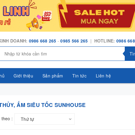
KINH DOANH:
0986 668 265
-
0985 566 265
|
HOTLINE:
0986 668
Tì
hủ
Giới thiệu
Sản phẩm
Tin tức
Liên hệ
 THỦY, ẤM SIÊU TỐC SUNHOUSE
 theo :
Thứ tự