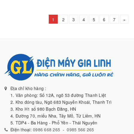
1
2
3
4
5
6
7
»
Địa chỉ kho hàng :
1. Văn phòng: Số 12A, ngõ 53 đường Thanh Liệt
2. Kho đóng tàu, Ngõ 683 Nguyễn Khoái, Thanh Trì
3. Kho H1 số 980 Bạch Đằng, HN
4. Đường 70, miếu Nha, Tây Mỗ, Từ Liêm, HN
5. TDP4 - Ba Hàng - Phổ Yên - Thái Nguyên
Điện thoại:
0986 668 265
-
0985 566 265