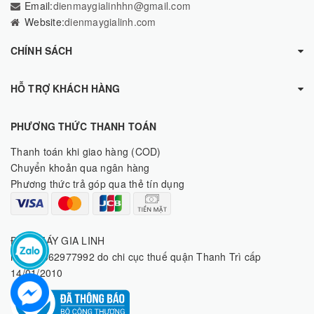
Email:
dienmaygialinhhn@gmail.com
Website:
dienmaygialinh.com
CHÍNH SÁCH
HỖ TRỢ KHÁCH HÀNG
PHƯƠNG THỨC THANH TOÁN
Thanh toán khi giao hàng (COD)
Chuyển khoản qua ngân hàng
Phương thức trả góp qua thẻ tín dụng
ĐIỆN MÁY GIA LINH
MST: 8062977992 do chi cục thuế quận Thanh Trì cấp
14/01/2010