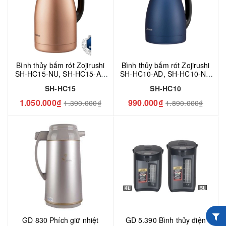
Bình thủy bấm rót Zojirushi
Bình thủy bấm rót Zojirushi
SH-HC15-NU, SH-HC15-AD
SH-HC10-AD, SH-HC10-NU
1,5L
1L
SH-HC15
SH-HC10
1.050.000₫
990.000₫
1.390.000₫
1.890.000₫
GD 830 Phích giữ nhiệt
GD 5.390 Bình thủy điện