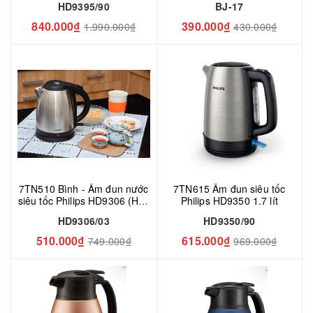
HD9395/90
BJ-17
840.000₫
390.000₫
1.990.000₫
430.000₫
7TN510 Bình - Ấm đun nước
7TN615 Ấm đun siêu tốc
siêu tốc Philips HD9306 (HD-
Philips HD9350 1.7 lít
9306) - 1.5 lít, 1800W
HD9306/03
HD9350/90
510.000₫
615.000₫
749.000₫
969.000₫