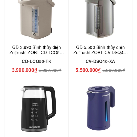
GD 3.990 Bình thủy điện
GD 5.500 Bình thủy điện
Zojirushi ZOBT-CD-LCQ50-
Zojirushi ZOBT-CV-DSQ40-
WG - 5.0 lít, 800W
XA 4L 720W
CD-LCQ50-TK
CV-DSQ40-XA
3.990.000₫
5.500.000₫
5.290.000₫
5.890.000₫