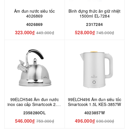
Ấm đun nước siêu tốc
Bình đựng thức ăn giữ nhiệt
4026869
1500ml EL-7284
4026869
2317284
323.000₫
528.000₫
449.000₫
745.000₫
99ELCH546 Ấm đun nước
99ELCH496 Ấm đun siêu tốc
inox cao cấp Smartcook 2.5L
Smartcook 1.5L KES-3857W
SM8280OL
2358280OL
4023857W
546.000₫
496.000₫
759.000₫
690.000₫