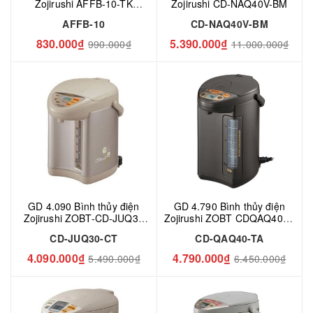
Zojirushi AFFB-10-TK
Zojirushi CD-NAQ40V-BM
1L, AFFB-10-CA, AFFB-10-
AFFB-10
CD-NAQ40V-BM
HX
830.000₫
5.390.000₫
990.000₫
11.000.000₫
GD 4.090 Bình thủy điện
GD 4.790 Bình thủy điện
Zojirushi ZOBT-CD-JUQ30
Zojirushi ZOBT CDQAQ40TA
(CD-JUQ30-CT) - 3.0 lít,
(CD-QAQ40-TA) - 4.0 lít,
CD-JUQ30-CT
CD-QAQ40-TA
800W
840W
4.090.000₫
4.790.000₫
5.490.000₫
6.450.000₫