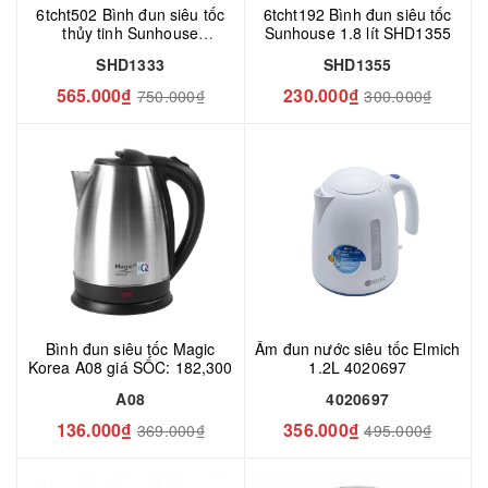
6tcht502 Bình đun siêu tốc
6tcht192 Bình đun siêu tốc
thủy tinh Sunhouse
Sunhouse 1.8 lít SHD1355
SHD1333 - 1.7 lít
SHD1333
SHD1355
565.000₫
230.000₫
750.000₫
300.000₫
Bình đun siêu tốc Magic
Ấm đun nước siêu tốc Elmich
Korea A08 giá SỐC: 182,300
1.2L 4020697
A08
4020697
136.000₫
356.000₫
369.000₫
495.000₫