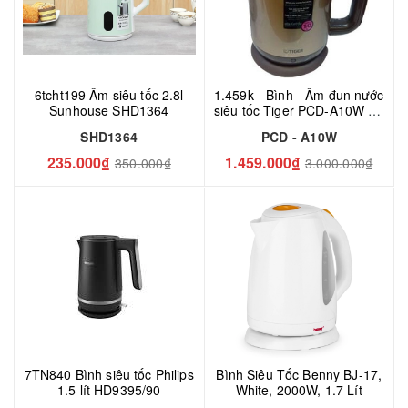
6tcht199 Ấm siêu tốc 2.8l
1.459k - Bình - Ấm đun nước
Sunhouse SHD1364
siêu tốc Tiger PCD-A10W - 1
lít, 1300W
SHD1364
PCD - A10W
235.000₫
1.459.000₫
350.000₫
3.000.000₫
7TN840 Bình siêu tốc Philips
Bình Siêu Tốc Benny BJ-17,
1.5 lít HD9395/90
White, 2000W, 1.7 Lít