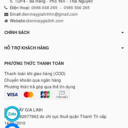
5. TDP4 - Ba Hàng - Phổ Yên - Thái Nguyên
Điện thoại:
0986 668 265
-
0985 566 265
Email:
dienmaygialinhhn@gmail.com
Website:
dienmaygialinh.com
CHÍNH SÁCH
HỖ TRỢ KHÁCH HÀNG
PHƯƠNG THỨC THANH TOÁN
Thanh toán khi giao hàng (COD)
Chuyển khoản qua ngân hàng
Phương thức trả góp qua thẻ tín dụng
ĐIỆN MÁY GIA LINH
MST: 8062977992 do chi cục thuế quận Thanh Trì cấp
14/01/2010