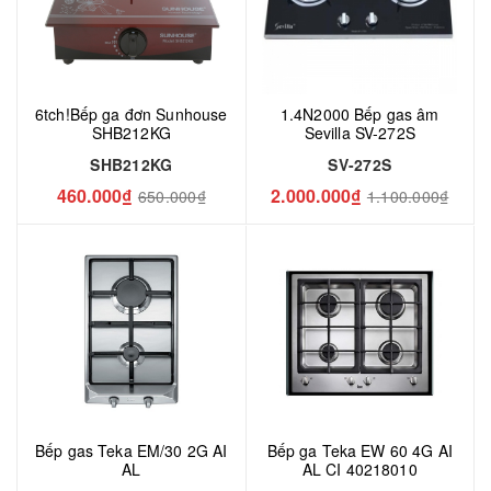
6tch!Bếp ga đơn Sunhouse
1.4N2000 Bếp gas âm
SHB212KG
Sevilla SV-272S
SHB212KG
SV-272S
460.000₫
2.000.000₫
650.000₫
1.100.000₫
Bếp gas Teka EM/30 2G AI
Bếp ga Teka EW 60 4G AI
AL
AL CI 40218010